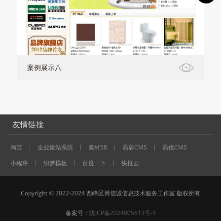
案例展示八
友情链接
淘宝
企业建站系统
素材58
易居CMS
易优CMS
小程序
织梦模板
百度一下
快推云
Copyright © 2022-2024 西峰区博信诚信息技术服务工作室 版权所有
备案号：
陇ICP备2024005613号-5