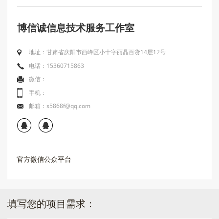
博信诚信息技术服务工作室
地址：甘肃省庆阳市西峰区小十字丽晶百货14层12号
电话：15360715863
微信：
手机：
邮箱：s5868f@qq.com
官方微信公众平台
填写您的项目需求：